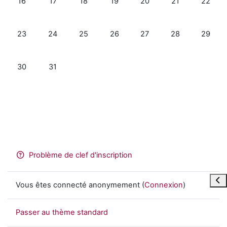
16
17
18
19
20
21
22
Aucun événement, lundi 23 décembre
Aucun événement, mardi 24 décembre
Aucun événement, mercredi 25 décembre
Aucun événement, jeudi 26 déce
Aucun événement, vendr
Aucun événemen
Aucun é
23
24
25
26
27
28
29
Aucun événement, lundi 30 décembre
Aucun événement, mardi 31 décembre
30
31
Problème de clef d'inscription
Ouvr
Vous êtes connecté anonymement (
Connexion
)
Passer au thème standard