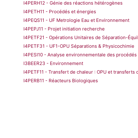
I4PERH12 - Génie des réactions hétérogènes
I4PETH11 - Procédés et énergies
I4PEQS11 - UF Metrologie Eau et Environnement
I4PEPJ11 - Projet initiation recherche
I4PETF21 - Opérations Unitaires de Séparation-Équi
I4PETF31 - UF1-OPU Séparations & Physicochimie
I4PESI10 - Analyse environnementale des procédés
I3BEER23 - Environnement
I4PETF11 - Transfert de chaleur : OPU et transferts 
I4PERB11 - Réacteurs Biologiques