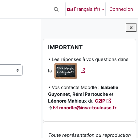
Français ‎(fr)‎
Connexion
Activer/désactiver la saisie de recherc
Blocs
Passer IMPORTANT
IMPORTANT
• Les réponses à vos questions dans
la
• Vos contacts Moodle :
Isabelle
Guyonnet
,
Rémi Partouche
et
Léonore Mahieux
du
C2IP
→
moodle@insa-toulouse.fr
Toute représentation ou reproduction