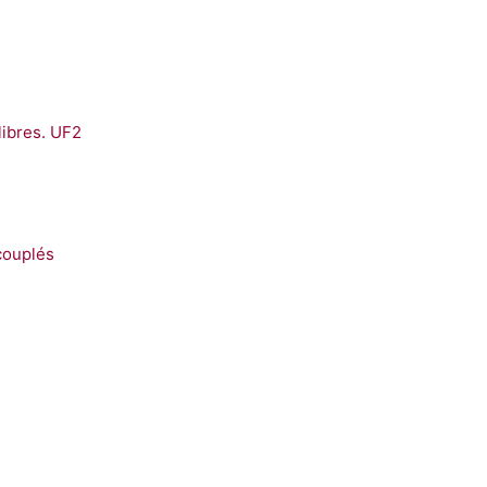
libres. UF2
couplés