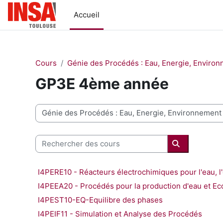
Passer au contenu principal
Accueil
Cours
Génie des Procédés : Eau, Energie, Enviro
GP3E 4ème année
Catégories de cours
Rechercher des cours
Rechercher 
I4PERE10 - Réacteurs électrochimiques pour l'eau, l
I4PEEA20 - Procédés pour la production d'eau et Eco
I4PEST10-EQ-Equilibre des phases
I4PEIF11 - Simulation et Analyse des Procédés