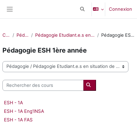
Passer au contenu principal
Connexion
Activer/désactiver la saisi
Panneau latéral
Cours
Pédagogie
Pédagogie Etudiant.e.s en situation de handicap
Pédagogie ESH 1ère année
Pédagogie ESH 1ère année
Catégories de cours
Rechercher des cours
Rechercher des cours
ESH - 1A
ESH - 1A Eng’INSA
ESH - 1A FAS