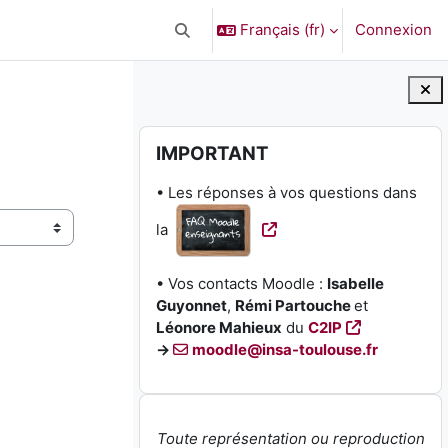
Français ‎(fr)‎
Connexion
Activer/désactiver la saisie de recherc
Blocs
Passer IMPORTANT
IMPORTANT
• Les réponses à vos questions dans
la
• Vos contacts Moodle :
Isabelle
Guyonnet
,
Rémi Partouche
et
Léonore Mahieux
du
C2IP
→
moodle@insa-toulouse.fr
Toute représentation ou reproduction