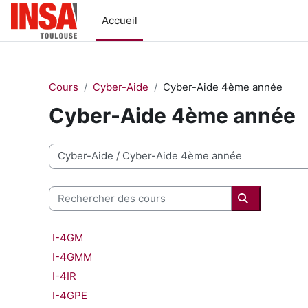
Passer au contenu principal
Accueil
Cours
Cyber-Aide
Cyber-Aide 4ème année
Cyber-Aide 4ème année
Catégories de cours
Rechercher des cours
Rechercher 
I-4GM
I-4GMM
I-4IR
I-4GPE