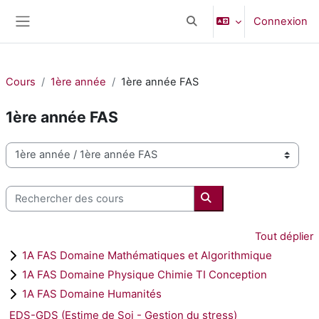
Passer au contenu principal
Connexion
Activer/désactiver la saisi
Panneau latéral
Cours
1ère année
1ère année FAS
1ère année FAS
Catégories de cours
Rechercher des cours
Rechercher des cours
Tout déplier
1A FAS Domaine Mathématiques et Algorithmique
1A FAS Domaine Physique Chimie TI Conception
1A FAS Domaine Humanités
EDS-GDS (Estime de Soi - Gestion du stress)