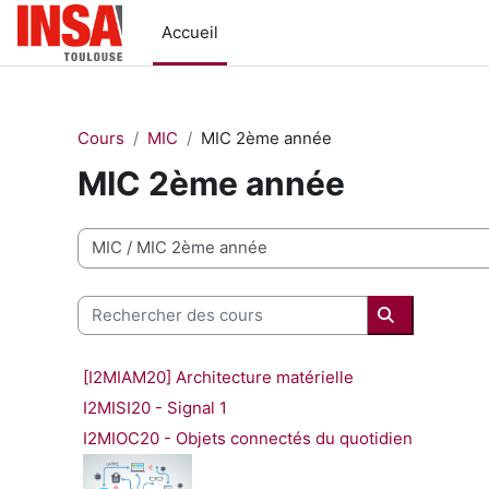
Passer au contenu principal
Accueil
Cours
MIC
MIC 2ème année
MIC 2ème année
Catégories de cours
Rechercher des cours
Rechercher 
[I2MIAM20] Architecture matérielle
I2MISI20 - Signal 1
I2MIOC20 - Objets connectés du quotidien