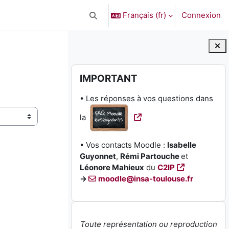
Français ‎(fr)‎
Connexion
Activer/désactiver la saisie de recherc
Blocs
Passer IMPORTANT
IMPORTANT
• Les réponses à vos questions dans
la
• Vos contacts Moodle :
Isabelle
Guyonnet
,
Rémi Partouche
et
Léonore Mahieux
du
C2IP
→
moodle@insa-toulouse.fr
Toute représentation ou reproduction