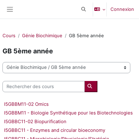
Passer au contenu principal
Connexion
Activer/désactiver la saisi
Panneau latéral
Cours
Génie Biochimique
GB 5ème année
GB 5ème année
Catégories de cours
Rechercher des cours
Rechercher des cours
I5GBBM11-02 Omics
I5GBBM11 - Biologie Synthétique pour les Biotechnologies
I5GBBC11-02 Biopurification
I5GBBC11 - Enzymes and circular bioeconomy
I5GBBC11 - Microbiologie/Physiologie/Stratégie