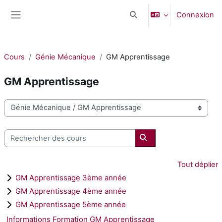
Passer au contenu principal
Connexion
Activer/désactiver la saisi
Panneau latéral
Cours
Génie Mécanique
GM Apprentissage
GM Apprentissage
Catégories de cours
Rechercher des cours
Rechercher des cours
Tout déplier
GM Apprentissage 3ème année
GM Apprentissage 4ème année
GM Apprentissage 5ème année
Informations Formation GM Apprentissage