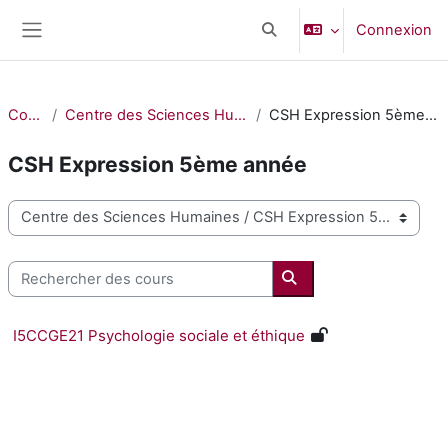
Passer au contenu principal
Connexion
Activer/désactiver la saisi
Panneau latéral
Cours
Centre des Sciences Humaines
CSH Expression 5ème année
CSH Expression 5ème année
Catégories de cours
Rechercher des cours
Rechercher des cours
I5CCGE21 Psychologie sociale et éthique