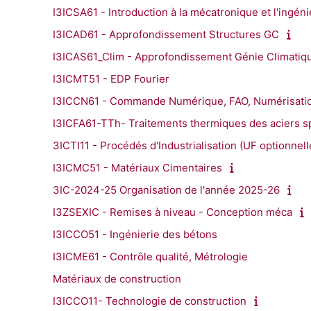
I3ICSA61 - Introduction à la mécatronique et l'ingén
I3ICAD61 - Approfondissement Structures GC
I3ICAS61_Clim - Approfondissement Génie Climatiq
I3ICMT51 - EDP Fourier
I3ICCN61 - Commande Numérique, FAO, Numérisation
I3ICFA61-TTh- Traitements thermiques des aciers s
3ICTI11 - Procédés d'Industrialisation (UF optionnell
I3ICMC51 - Matériaux Cimentaires
3IC-2024-25 Organisation de l'année 2025-26
I3ZSEXIC - Remises à niveau - Conception méca
I3ICCO51 - Ingénierie des bétons
I3ICME61 - Contrôle qualité, Métrologie
Matériaux de construction
I3ICCO11- Technologie de construction