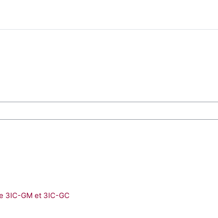
des cours
 de 3IC-GM et 3IC-GC