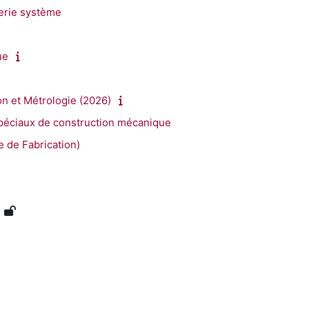
ierie système
ue
 et Métrologie (2026)
péciaux de construction mécanique
e de Fabrication)