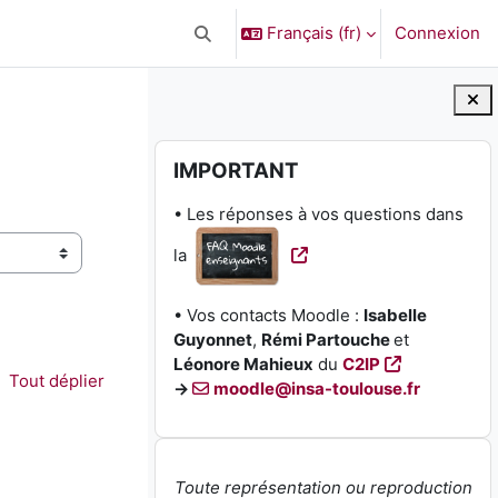
Français ‎(fr)‎
Connexion
Activer/désactiver la saisie de recherc
Blocs
Passer IMPORTANT
IMPORTANT
• Les réponses à vos questions dans
la
• Vos contacts Moodle :
Isabelle
Guyonnet
,
Rémi Partouche
et
Léonore Mahieux
du
C2IP
Tout déplier
→
moodle@insa-toulouse.fr
Toute représentation ou reproduction