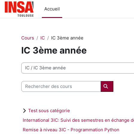
Passer au contenu principal
Accueil
Cours
IC
IC 3ème année
IC 3ème année
Catégories de cours
Rechercher des cours
Rechercher 
Test sous catégorie
International 3IC: Suivi des semestres en échange
Remise à niveau 3IC - Programmation Python