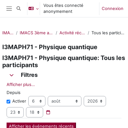
Passer au contenu principal
Vous êtes connecté
Connexion
Activer/désactiver la saisie de recherche
anonymement
Panneau latéral
IMACS
IMACS 3ème année
Activité récente
Tous les participants
I3MAPH71 - Physique quantique
I3MAPH71 - Physique quantique: Tous les
participants
Filtres
Filtres
Filtres
Afficher plus…
Depuis
Depuis
Jour
Mois
Année
Activer
Heure
Minute