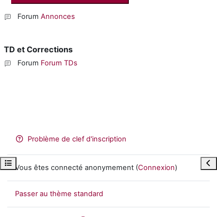
Forum
Annonces
TD et Corrections
Forum
Forum TDs
Problème de clef d'inscription
Ouvrir l’index du cours
Ouvr
Vous êtes connecté anonymement (
Connexion
)
Passer au thème standard