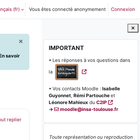
nçais ‎(fr)‎
Vous êtes connecté anonymement
Connexion
ctiver la saisie de recherche
×
Blocs
Passer IMPORTANT
IMPORTANT
En savoir
• Les réponses à vos questions dans
la
• Vos contacts Moodle :
Isabelle
Guyonnet
,
Rémi Partouche
et
Léonore Mahieux
du
C2IP
→
moodle@insa-toulouse.fr
ut replier
Toute représentation ou reproduction