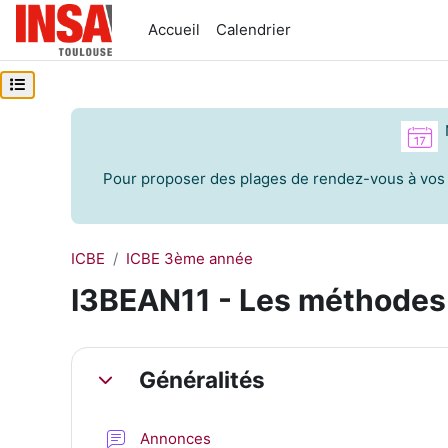
Passer au contenu principal
Accueil
Calendrier
Ouvrir l’index du cours
Pour proposer des plages de rendez-vous à vos 
ICBE
ICBE 3ème année
I3BEAN11 - Les méthodes d
Résumé de section
Généralités
Replier
Forum
Annonces