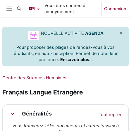
Passer au contenu principal
Vous êtes connecté
Connexion
Activer/désactiver la saisie de recherche
anonymement
Panneau latéral
×
NOUVELLE ACTIVITE
AGENDA
Pour proposer des plages de rendez-vous à vos
étudiants,
en auto-inscription. Permet de noter leur
présence.
En savoir plus...
Centre des Sciences Humaines
Français Langue Etrangère
Résumé de section
Généralités
Tout replier
Replier
Vous trouverez ici les documents et autres travaux à