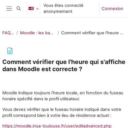
Passer au contenu principal
Vous êtes connecté
Connexion
Activer/désactiver la saisie de recherche
anonymement
Panneau latéral
FAQ Moodle
Moodle : les bases pour bien démarrer
Comment vérifier que l'heure qui s'affiche dans Moodle est correcte ?
Comment vérifier que l'heure qui s'affiche
dans Moodle est correcte ?
Conditions d’achèvement
Moodle indique toujours l'heure locale, en fonction du fuseau
horaire spécifié dans le profil utilisateur.
Vous devez vérifier que le fuseau horaire indiqué dans votre
profil correspond bien à votre lieu de résidence actuel :
https://moodle.insa-toulouse.fr/user/editadvanced.php