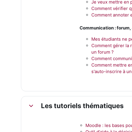
Je veux mettre en p
Comment vérifier qu
Comment annoter et
Communication : forum,
Mes étudiants ne pe
Comment gérer la r
un forum ?
Comment communiqu
Comment mettre en 
s'auto-inscrire à 
Les tutoriels thématiques
Replier
Moodle : les bases po
Outil d'aide à la décis