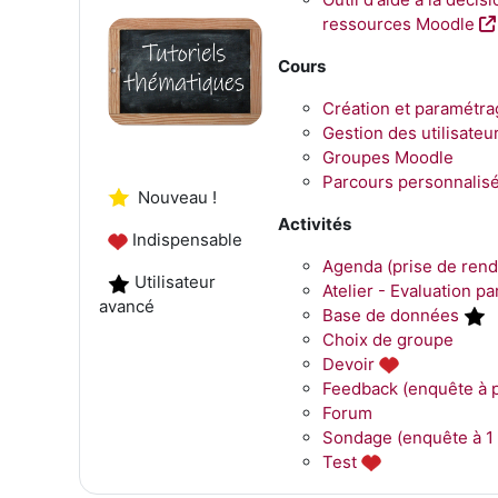
ressources Moodle
Cours
Création et p
aramétra
Gestion des utilisateu
Groupes Moodle
Parcours personnalis
Nouveau !
Activités
Indispensable
Agenda (prise de ren
Utilisateur
Atelier
- Evaluation par
avancé
Base de données
Choix de groupe
Devoir
Feedback (enquête à p
Forum
Sondage (enquête à 1 
Test