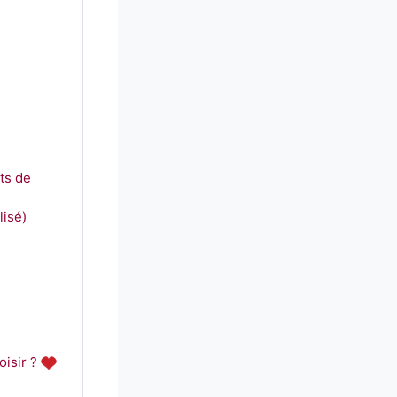
ts de
lisé)
isir ?