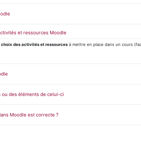
Page
oodle
URL
 activités et ressources Moodle
u
choix des activités et ressources
à mettre en place dans un cours (faci
Page
odle
Page
 ou des éléments de celui-ci
Page
dans Moodle est correcte ?