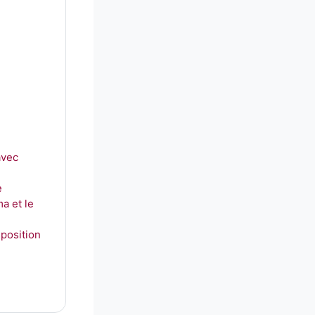
avec
e
a et le
sposition