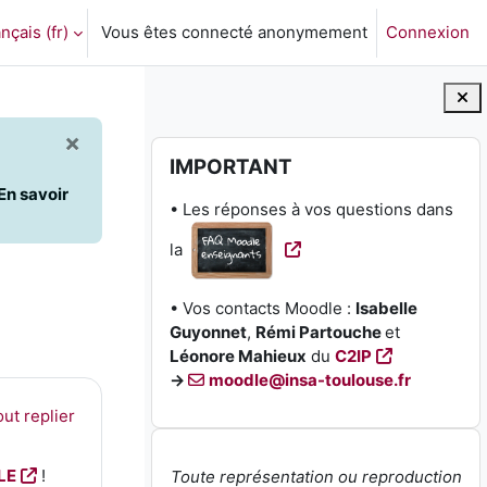
nçais ‎(fr)‎
Vous êtes connecté anonymement
Connexion
ctiver la saisie de recherche
×
Blocs
Passer IMPORTANT
IMPORTANT
En savoir
• Les réponses à vos questions dans
la
• Vos contacts Moodle :
Isabelle
Guyonnet
,
Rémi Partouche
et
Léonore Mahieux
du
C2IP
→
moodle@insa-toulouse.fr
ut replier
LE
!
Toute représentation ou reproduction