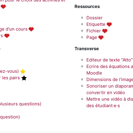
Ressources
Dossier
Etiquette
ge d'un cours
Fichier
rs
Page
é
Transverse
Editeur de texte "Atto"
Ecrire des équations 
dez-vous)
Moodle
 les pairs
Dimensions de l'imag
Sonoriser un diaporam
convertir en vidéo
Mettre une vidéo à di
lusieurs questions)
des étudiant·e·s
question)