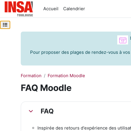
Passer au contenu principal
Accueil
Calendrier
Ouvrir l’index du cours
Pour proposer des plages de rendez-vous à vos 
Formation
Formation Moodle
FAQ Moodle
Résumé de section
FAQ
Replier
Inspirée des retours d'expérience des utilisa