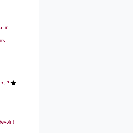
 à un
urs
.
ons ?
evoir !