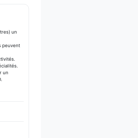
tres) un
s peuvent
ivités.
ialités.
r un
.