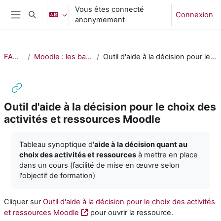
Passer au contenu principal
Vous êtes connecté
Connexion
Activer/désactiver la saisie de recherche
anonymement
Panneau latéral
FAQ Moodle
Moodle : les bases pour bien démarrer
Outil d'aide à la décision pour le choix des activités et ressources Moodle
Outil d'aide à la décision pour le choix des
activités et ressources Moodle
Conditions d’achèvement
Tableau synoptique d'
aide à la décision quant au
choix des activités et ressources
à mettre en place
dans un cours (facilité de mise en œuvre selon
l'objectif de formation)
Cliquer sur
Outil d'aide à la décision pour le choix des activités
et ressources Moodle
pour ouvrir la ressource.