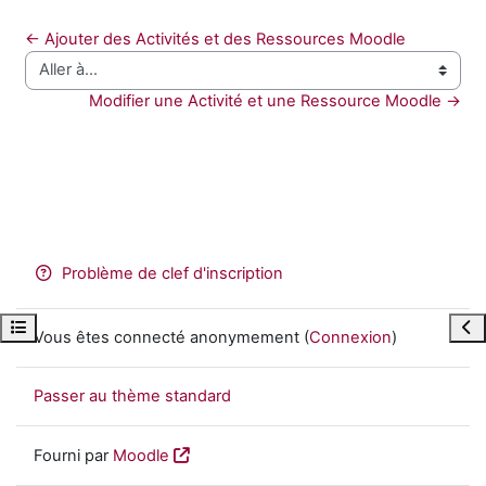
← Ajouter des Activités et des Ressources Moodle
Aller à…
Modifier une Activité et une Ressource Moodle →
Problème de clef d'inscription
Ouvrir l’index du cours
Ouvr
Vous êtes connecté anonymement (
Connexion
)
Passer au thème standard
Fourni par
Moodle