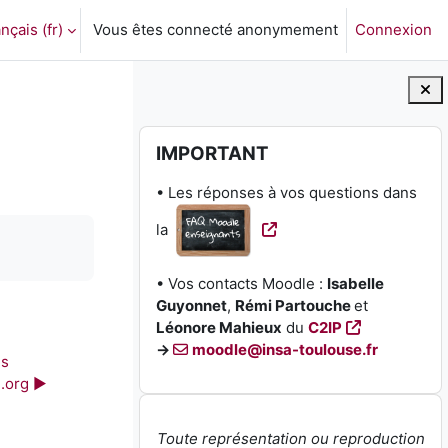
nçais ‎(fr)‎
Vous êtes connecté anonymement
Connexion
ctiver la saisie de recherche
Blocs
Passer IMPORTANT
IMPORTANT
• Les réponses à vos questions dans
la
• Vos contacts Moodle :
Isabelle
Guyonnet
,
Rémi Partouche
et
Léonore Mahieux
du
C2IP
→
moodle@insa-toulouse.fr
s 
.org ▶︎
Toute représentation ou reproduction