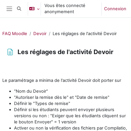
Passer au contenu principal
Vous êtes connecté
Connexion
Activer/désactiver la saisie de recherche
anonymement
Panneau latéral
FAQ Moodle
Devoir
Les réglages de l'activité Devoir
Les réglages de l'activité Devoir
Conditions d’achèvement
Le paramétrage a minima de l'activité Devoir doit porter sur
"Nom du Devoir"
"Autoriser la remise dès le" et "Date de remise"
Définir le "Types de remise"
Définir si les étudiants peuvent envoyer plusieurs
versions ou non : "Exiger que les étudiants cliquent sur
le bouton Envoyer" = 1 version
Activer ou non la vérification des fichiers par Compilatio,