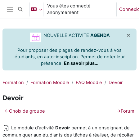
Passer au contenu principal
Vous êtes connecté
Connexi
Activer/désactiver la saisie de recherche
anonymement
Panneau latéral
×
NOUVELLE ACTIVITE
AGENDA
Pour proposer des plages de rendez-vous à vos
étudiants,
en auto-inscription. Permet de noter leur
présence.
En savoir plus...
Formation
Formation Moodle
FAQ Moodle
Devoir
Devoir
Résumé de section
←
Choix de groupe
→
Forum
Le module d'activité
Devoir
permet à un enseignant de
communiquer aux étudiants des tâches à réaliser, de récolter