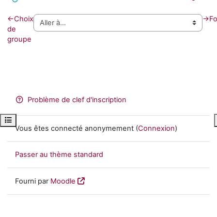
←
Choix
→
F
de
groupe
Problème de clef d'inscription
Ouvrir l’index du cours
Vous êtes connecté anonymement (
Connexion
)
Passer au thème standard
Fourni par
Moodle