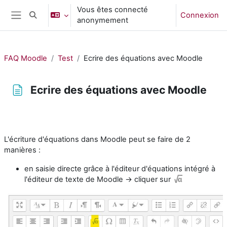
Passer au contenu principal
Vous êtes connecté
Connexion
Activer/désactiver la saisie de recherche
anonymement
Panneau latéral
FAQ Moodle
Test
Ecrire des équations avec Moodle
Ecrire des équations avec Moodle
Conditions d’achèvement
L'écriture d'équations dans Moodle peut se faire de 2
manières :
en saisie directe grâce à l'éditeur d'équations intégré à
l'éditeur de texte de Moodle → cliquer sur