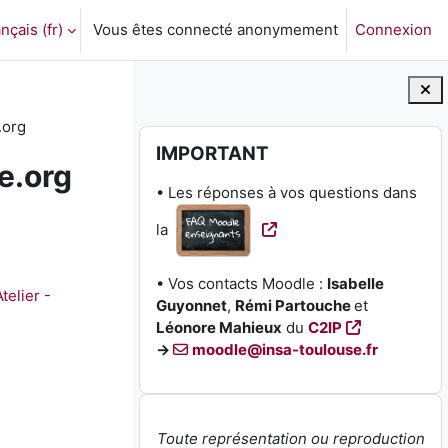
nçais ‎(fr)‎
Vous êtes connecté anonymement
Connexion
ctiver la saisie de recherche
.org
Blocs
Passer IMPORTANT
IMPORTANT
e.org
• Les réponses à vos questions dans
la
• Vos contacts Moodle :
Isabelle
elier - 
Guyonnet
,
Rémi Partouche
et
Léonore Mahieux
du
C2IP
→
moodle@insa-toulouse.fr
Toute représentation ou reproduction