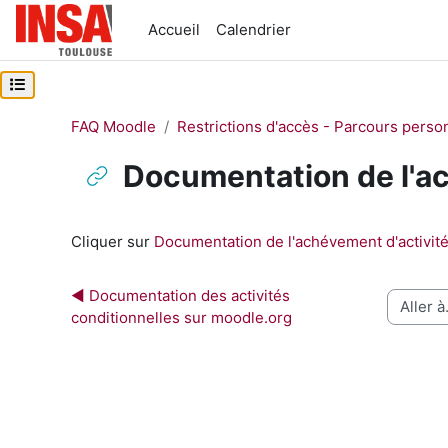
Passer au contenu principal
Accueil
Calendrier
Ouvrir l’index du cours
FAQ Moodle
Restrictions d'accès - Parcours perso
Documentation de l'ac
Conditions d’achèvement
Cliquer sur
Documentation de l'achévement d'activit
◀︎ Documentation des activités 
Aller à…
conditionnelles sur moodle.org