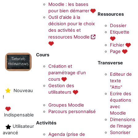
Moodle : les bases
pour bien démarrer
Ressources
Outil d'aide à la
décision pour le choix
Dossier
des activités et
Etiquette
ressources Moodle
Fichier
Page
Cours
Transverse
Création et
p
aramétrage d'un
Editeur de
cours
texte
Gestion des
"Atto"
Nouveau
utilisateurs
Ecrire des
!
équations
Groupes Moodle
avec
Parcours personnalisé
Moodle
Indispensable
Dimensions
Activités
de l'image
Utilisateur
Sonoriser
avancé
Agenda (prise de