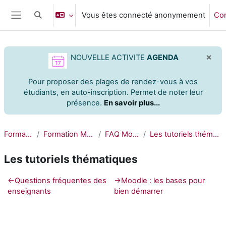
Passer au contenu principal
Vous êtes connecté anonymement
Co
Activer/désactiver la saisie de recherche
Panneau latéral
×
NOUVELLE ACTIVITE
AGENDA
Pour proposer des plages de rendez-vous à vos
étudiants,
en auto-inscription. Permet de noter leur
présence.
En savoir plus...
Formation
Formation Moodle
FAQ Moodle
Les tutoriels thématiques
Les tutoriels thématiques
Résumé de section
←
Questions fréquentes des
→
Moodle : les bases pour
enseignants
bien démarrer