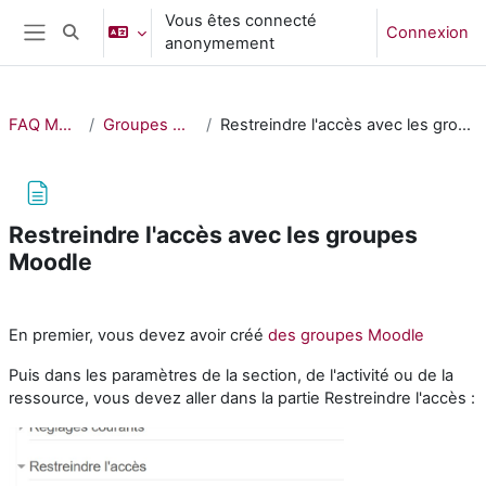
Passer au contenu principal
Vous êtes connecté
Connexion
Activer/désactiver la saisie de recherche
anonymement
Panneau latéral
FAQ Moodle
Groupes Moodle
Restreindre l'accès avec les groupes Moodle
Restreindre l'accès avec les groupes
Moodle
Conditions d’achèvement
En premier, vous devez avoir créé
des groupes Moodle
Puis dans les paramètres de la section, de l'activité ou de la
ressource, vous devez aller dans la partie Restreindre l'accès :