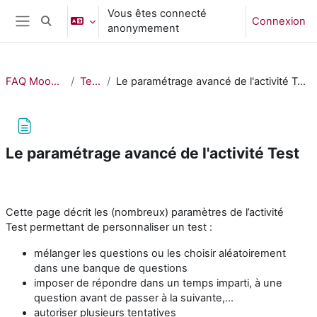
Passer au contenu principal
Vous êtes connecté
Connexion
Activer/désactiver la saisie de recherche
anonymement
Panneau latéral
FAQ Moodle
Test
Le paramétrage avancé de l'activité Test
Le paramétrage avancé de l'activité Test
Conditions d’achèvement
Cette page décrit les (nombreux) paramètres de l’activité
Test permettant de personnaliser un test :
mélanger les questions ou les choisir aléatoirement
dans une banque de questions
imposer de répondre dans un temps imparti, à une
question avant de passer à la suivante,...
autoriser plusieurs tentatives